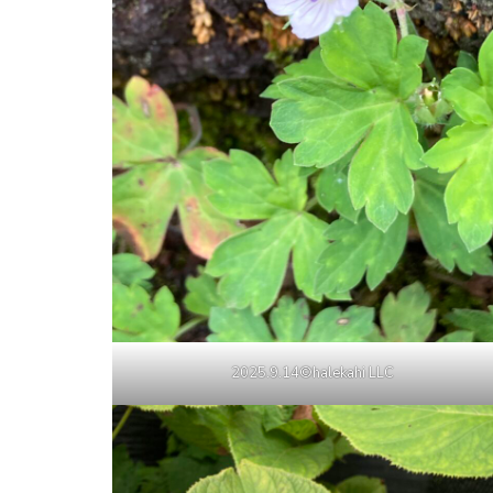
2025.9.14©halekahi LLC