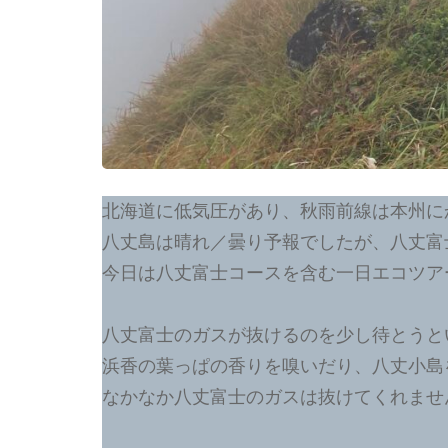
北海道に低気圧があり、秋雨前線は本州に
八丈島は晴れ／曇り予報でしたが、八丈富
今日は八丈富士コースを含む一日エコツア
八丈富士のガスが抜けるのを少し待とうと
浜香の葉っぱの香りを嗅いだり、八丈小島
なかなか八丈富士のガスは抜けてくれませ