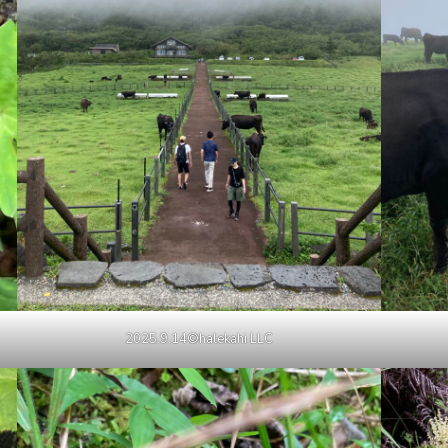
2025.9.14©halekahi LLC