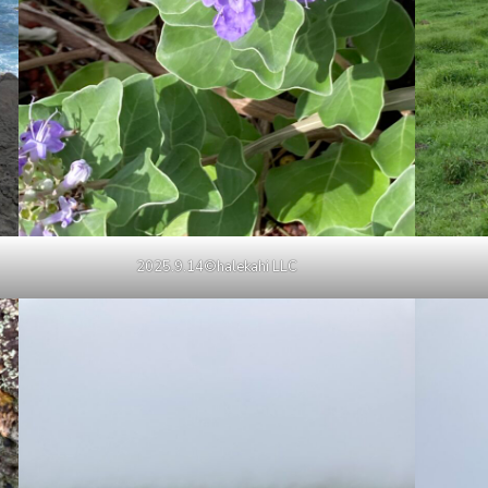
2025.9.14©halekahi LLC