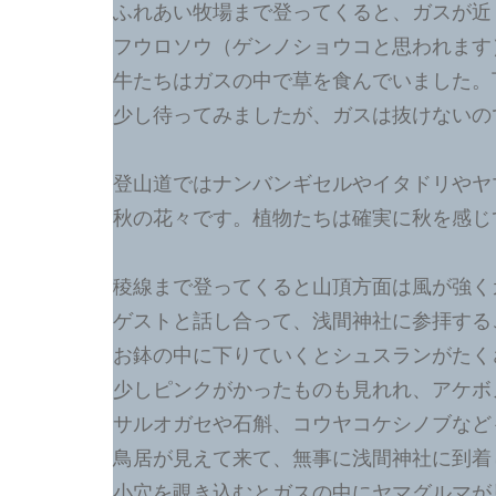
ふれあい牧場まで登ってくると、ガスが近
フウロソウ（ゲンノショウコと思われます
牛たちはガスの中で草を食んでいました。
少し待ってみましたが、ガスは抜けないの
登山道ではナンバンギセルやイタドリやヤ
秋の花々です。植物たちは確実に秋を感じ
稜線まで登ってくると山頂方面は風が強く
ゲストと話し合って、浅間神社に参拝する
お鉢の中に下りていくとシュスランがたく
少しピンクがかったものも見れれ、アケボ
サルオガセや石斛、コウヤコケシノブなど
鳥居が見えて来て、無事に浅間神社に到着
小穴を覗き込むとガスの中にヤマグルマが