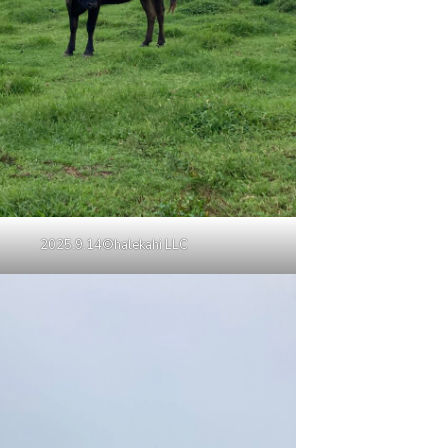
2025.9.14©halekahi LLC