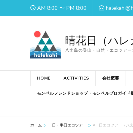
コ
AM 8:00 〜 PM 8:00
halekahi@h
ン
テ
ン
晴花日（ハレ
ツ
へ
八丈島の登山・自然・エコツアー
ス
キ
ッ
HOME
ACTIVITIES
会社概要
プ
モンベルフレンドショップ・モンベルプロガイド
(Enter
を
押
す)
>
>
ホーム
一日・半日エコツアー
◉一日エコツアー（八