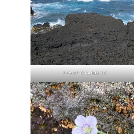
2025.9.14©halekahi LLC