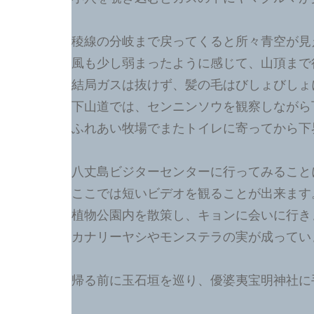
稜線の分岐まで戻ってくると所々青空が見
風も少し弱まったように感じて、山頂まで
結局ガスは抜けず、髪の毛はびしょびしょ
下山道では、センニンソウを観察しながら
ふれあい牧場でまたトイレに寄ってから下
八丈島ビジターセンターに行ってみること
ここでは短いビデオを観ることが出来ます
植物公園内を散策し、キョンに会いに行き
カナリーヤシやモンステラの実が成ってい
帰る前に玉石垣を巡り、優婆夷宝明神社に