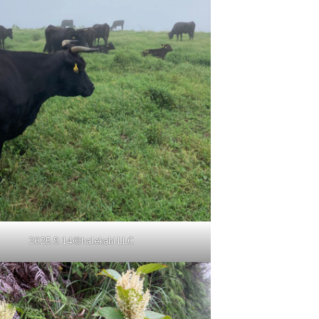
2025.9.14©halekahi LLC