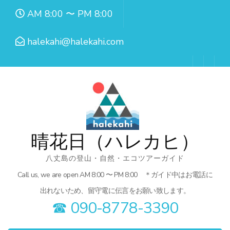
コ
AM 8:00 〜 PM 8:00
ン
テ
halekahi@halekahi.com
ン
ツ
へ
ス
キ
ッ
晴花日（ハレカヒ）
プ
八丈島の登山・自然・エコツアーガイド
(Enter
Call us, we are open AM 8:00 〜 PM 8:00 ＊ガイド中はお電話に
を
出れないため、留守電に伝言をお願い致します。
押
☎︎ 090-8778-3390
す)