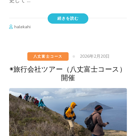
更して …
続きを読む
halekahi
2026年2月20日
八丈富士コース
◉旅行会社ツアー（八丈富士コース）
開催