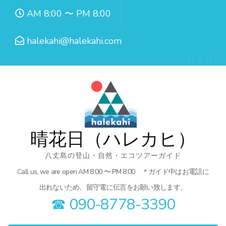
コ
AM 8:00 〜 PM 8:00
ン
テ
halekahi@halekahi.com
ン
ツ
へ
ス
キ
ッ
晴花日（ハレカヒ）
プ
八丈島の登山・自然・エコツアーガイド
(Enter
Call us, we are open AM 8:00 〜 PM 8:00 ＊ガイド中はお電話に
を
出れないため、留守電に伝言をお願い致します。
押
☎︎ 090-8778-3390
す)