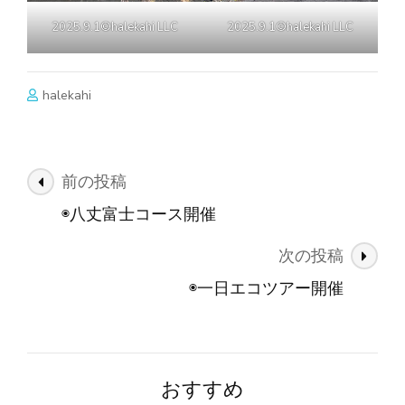
2025.9.1©halekahi LLC
2025.9.1©halekahi LLC
halekahi
投
前の投稿
稿
◉八丈富士コース開催
ナ
次の投稿
ビ
ゲ
◉一日エコツアー開催
ー
シ
ョ
おすすめ