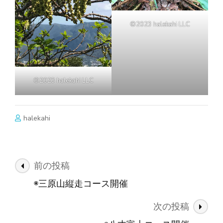
©2023 halekahi LLC
©2023 halekahi LLC
halekahi
投
前の投稿
稿
◉三原山縦走コース開催
ナ
次の投稿
ビ