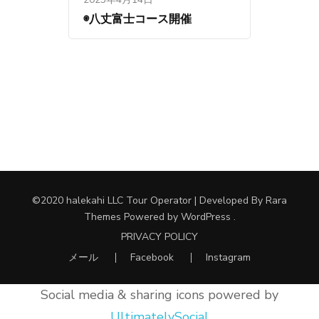
◉八丈富士コース開催
©︎2020 halekahi LLC
Tour Operator | Developed By
Rara
Themes
Powered by
WordPress
.
PRIVACY POLICY
メール
Facebook
Instagram
Social media & sharing icons powered by
UltimatelySocial