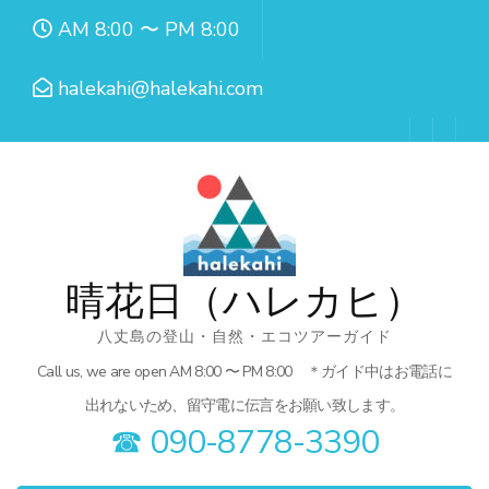
コ
AM 8:00 〜 PM 8:00
ン
テ
halekahi@halekahi.com
ン
ツ
へ
ス
キ
ッ
晴花日（ハレカヒ）
プ
八丈島の登山・自然・エコツアーガイド
(Enter
Call us, we are open AM 8:00 〜 PM 8:00 ＊ガイド中はお電話に
を
出れないため、留守電に伝言をお願い致します。
押
☎︎ 090-8778-3390
す)