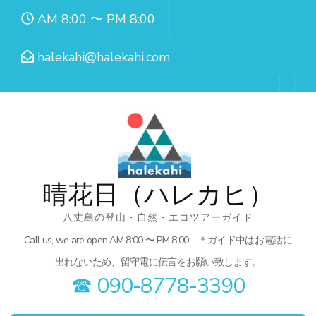
コ
AM 8:00 〜 PM 8:00
ン
テ
halekahi@halekahi.com
ン
ツ
へ
ス
キ
ッ
晴花日（ハレカヒ）
プ
八丈島の登山・自然・エコツアーガイド
(Enter
Call us, we are open AM 8:00 〜 PM 8:00 ＊ガイド中はお電話に
を
出れないため、留守電に伝言をお願い致します。
押
☎︎ 090-8778-3390
す)