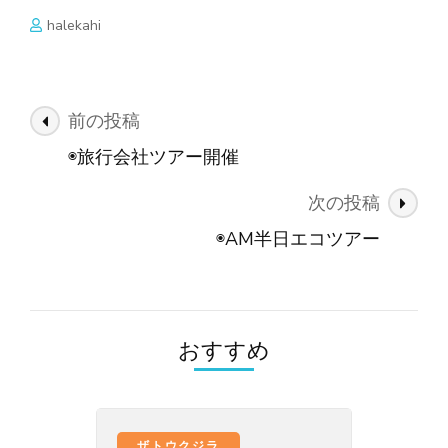
halekahi
投
前の投稿
稿
◉旅行会社ツアー開催
ナ
次の投稿
ビ
ゲ
◉AM半日エコツアー
ー
シ
ョ
おすすめ
ン
、
ザトウクジラ