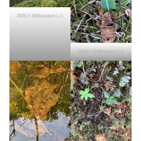
2025.3.23©halekahi LLC
2025.3.23©halekahi LLC