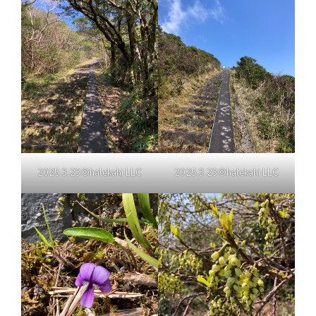
2025.3.23©halekahi LLC
2025.3.23©halekahi LLC