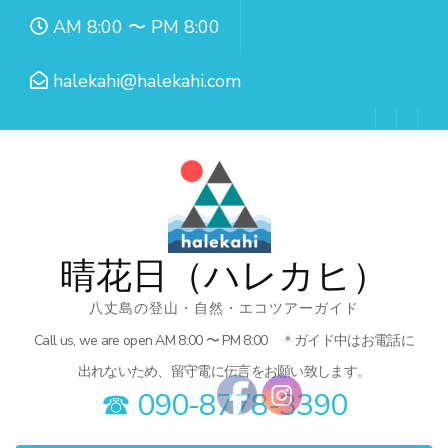
コ
AM 8:00 〜 PM 8:00
ン
テ
halekahi@halekahi.com
ン
ツ
へ
ス
キ
ッ
晴花日（ハレカヒ）
プ
八丈島の登山・自然・エコツアーガイド
(Enter
Call us, we are open AM 8:00 〜 PM 8:00 ＊ガイド中はお電話に
を
出れないため、留守電に伝言をお願い致します。
押
☎︎ 090-8778-3390
す)