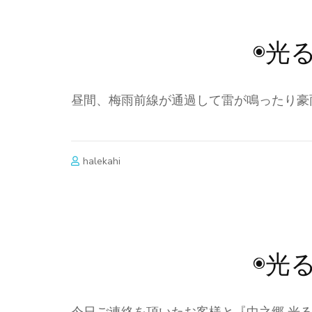
◉光
昼間、梅雨前線が通過して雷が鳴ったり豪
halekahi
◉光