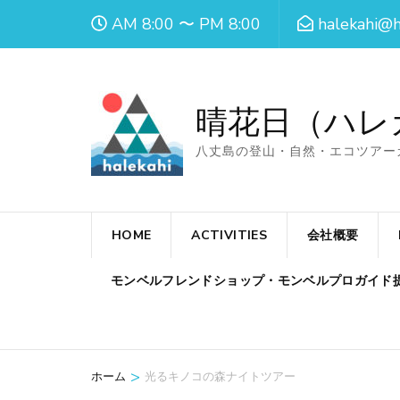
コ
AM 8:00 〜 PM 8:00
halekahi@h
ン
テ
ン
晴花日（ハレ
ツ
へ
八丈島の登山・自然・エコツアー
ス
キ
ッ
HOME
ACTIVITIES
会社概要
プ
モンベルフレンドショップ・モンベルプロガイド
(Enter
を
押
す)
>
ホーム
光るキノコの森ナイトツアー