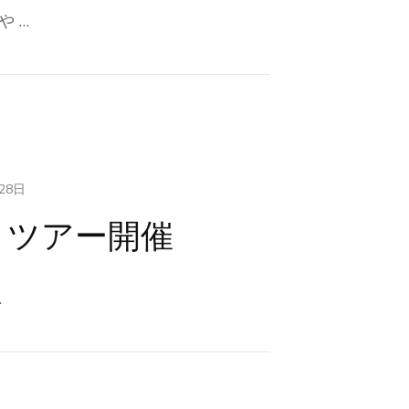
 …
28日
トツアー開催
…