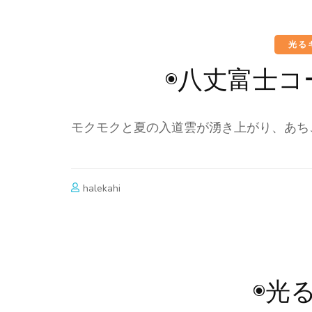
光る
◉八丈富士
モクモクと夏の入道雲が湧き上がり、あち
halekahi
◉光