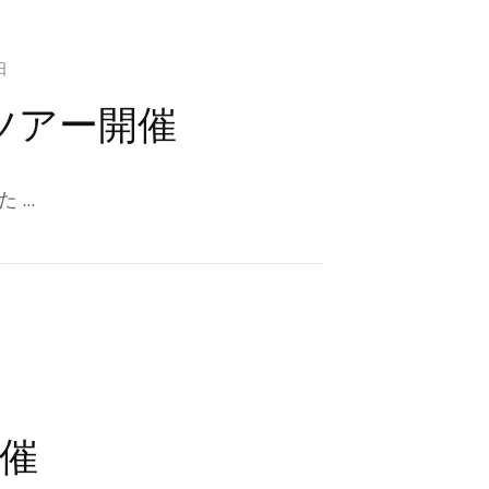
日
ツアー開催
 …
催