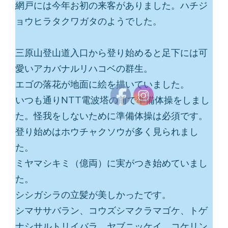
網戸には今年お初の来客がありました。ハチジ
ョウヒラタクワガタのようでした。
三原山登山道入口から登り始めると足下には可
愛いアカバナルリハコベの群生。
エゴの落花が地面に絵を描いていました。
いつも通りNTT電波塔の前で準備体操をしまし
た。怪我をしないために準備体操は必須です。
登り始めはホウチャクソウが多く見られまし
た。
ミヤマシキミ（億両）に実がつき始めていまし
た。
シシガシラの立髪が美しかったです。
シマササバラン、コウズシマクラマゴケ、トゲ
ナシサルトリイバラ、ヤブニッケイ、コケリン