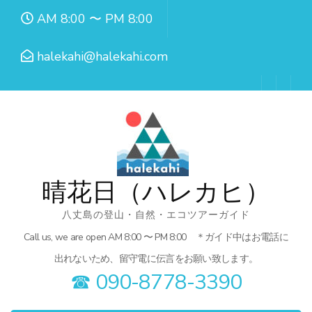
コ
AM 8:00 〜 PM 8:00
ン
テ
halekahi@halekahi.com
ン
ツ
へ
ス
キ
ッ
晴花日（ハレカヒ）
プ
八丈島の登山・自然・エコツアーガイド
(Enter
Call us, we are open AM 8:00 〜 PM 8:00 ＊ガイド中はお電話に
を
出れないため、留守電に伝言をお願い致します。
押
☎︎ 090-8778-3390
す)