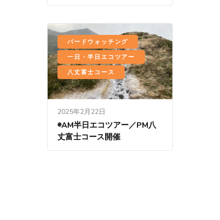
、
バードウォッチング
、
一日・半日エコツアー
八丈富士コース
2025年2月22日
◉AM半日エコツアー／PM八
丈富士コース開催