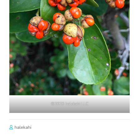
©2023 halekahi LLC
halekahi