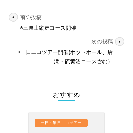
投
前の投稿
稿
◉三原山縦走コース開催
ナ
次の投稿
ビ
ゲ
◉一日エコツアー開催(ポットホール、唐
ー
滝・硫黄沼コース含む）
シ
ョ
ン
おすすめ
一日・半日エコツアー