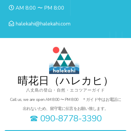
コ
AM 8:00 〜 PM 8:00
ン
テ
halekahi@halekahi.com
ン
ツ
へ
ス
キ
ッ
晴花日（ハレカヒ）
プ
八丈島の登山・自然・エコツアーガイド
(Enter
Call us, we are open AM 8:00 〜 PM 8:00 ＊ガイド中はお電話に
を
出れないため、留守電に伝言をお願い致します。
押
☎︎ 090-8778-3390
す)