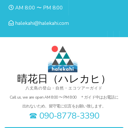
コ
AM 8:00 〜 PM 8:00
ン
テ
halekahi@halekahi.com
ン
ツ
へ
ス
キ
ッ
晴花日（ハレカヒ）
プ
八丈島の登山・自然・エコツアーガイド
(Enter
Call us, we are open AM 8:00 〜 PM 8:00 ＊ガイド中はお電話に
を
出れないため、留守電に伝言をお願い致します。
押
☎︎ 090-8778-3390
す)