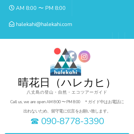
コ
AM 8:00 〜 PM 8:00
ン
テ
halekahi@halekahi.com
ン
ツ
へ
ス
キ
ッ
晴花日（ハレカヒ）
プ
八丈島の登山・自然・エコツアーガイド
(Enter
Call us, we are open AM 8:00 〜 PM 8:00 ＊ガイド中はお電話に
を
出れないため、留守電に伝言をお願い致します。
押
☎︎ 090-8778-3390
す)