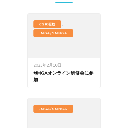
、
CSR活動
JMGA/SMNGA
2023年2月10日
◉JMGAオンライン研修会に参
加
JMGA/SMNGA