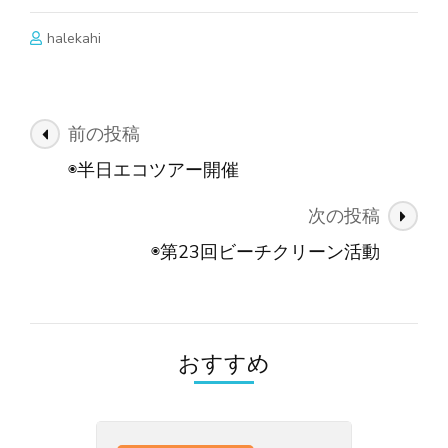
halekahi
投
前の投稿
稿
◉半日エコツアー開催
ナ
次の投稿
ビ
ゲ
◉第23回ビーチクリーン活動
ー
シ
ョ
おすすめ
ン