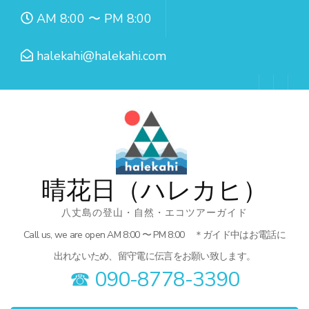
コ
AM 8:00 〜 PM 8:00
ン
テ
halekahi@halekahi.com
ン
ツ
へ
ス
キ
ッ
晴花日（ハレカヒ）
プ
八丈島の登山・自然・エコツアーガイド
(Enter
Call us, we are open AM 8:00 〜 PM 8:00 ＊ガイド中はお電話に
を
出れないため、留守電に伝言をお願い致します。
押
☎︎ 090-8778-3390
す)